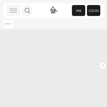
WB
OZON
0