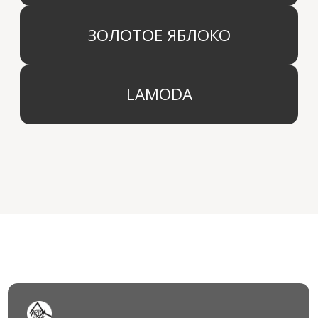
КОМПАНИЯ
г. Москва
Политика конфиденциальности
info@aridahome.ru
Договор оферты
+7 (495) 136 69 40
Охрана труда
© 2024 Арида Хоум. Все права защищены