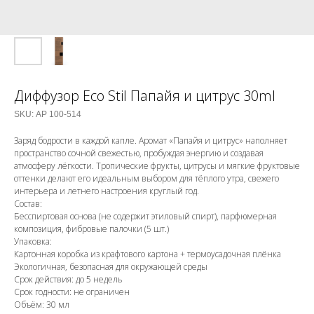
Диффузор Eco Stil Папайя и цитрус 30ml
SKU:
АР 100-514
Заряд бодрости в каждой капле. Аромат «Папайя и цитрус» наполняет
пространство сочной свежестью, пробуждая энергию и создавая
атмосферу лёгкости. Тропические фрукты, цитрусы и мягкие фруктовые
оттенки делают его идеальным выбором для тёплого утра, свежего
интерьера и летнего настроения круглый год.
Состав:
Бесспиртовая основа (не содержит этиловый спирт), парфюмерная
композиция, фибровые палочки (5 шт.)
Упаковка:
Картонная коробка из крафтового картона + термоусадочная плёнка
Экологичная, безопасная для окружающей среды
Срок действия: до 5 недель
Срок годности: не ограничен
Объём: 30 мл