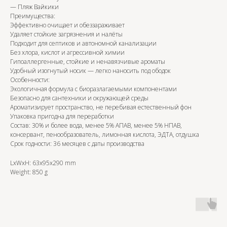
— Пляж Вайкики
Преимущества:
Эффективно очищает и обеззараживает
Удаляет стойкие загрязнения и налёты
Подходит для септиков и автономной канализации
Без хлора, кислот и агрессивной химии
Гипоаллергенные, стойкие и ненавязчивые ароматы
Удобный изогнутый носик — легко наносить под ободок
Особенности:
Экологичная формула с биоразлагаемыми компонентами
Безопасно для сантехники и окружающей среды
Ароматизирует пространство, не перебивая естественный фон
Упаковка пригодна для переработки
Состав: 30% и более вода, менее 5% АПАВ, менее 5% НПАВ,
консервант, пенообразователь, лимонная кислота, ЭДТА, отдушка
Срок годности: 36 месяцев с даты производства
LxWxH: 63x95x290 mm
Weight: 850 g