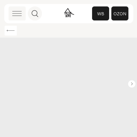
WB
OZON
0