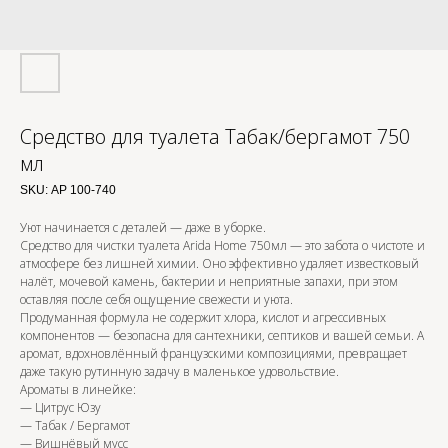
Средство для туалета Табак/бергамот 750
мл
SKU:
АР 100-740
Уют начинается с деталей — даже в уборке.
Средство для чистки туалета Arida Home 750мл — это забота о чистоте и
атмосфере без лишней химии. Оно эффективно удаляет известковый
налёт, мочевой камень, бактерии и неприятные запахи, при этом
оставляя после себя ощущение свежести и уюта.
Продуманная формула не содержит хлора, кислот и агрессивных
компонентов — безопасна для сантехники, септиков и вашей семьи. А
аромат, вдохновлённый французскими композициями, превращает
даже такую рутинную задачу в маленькое удовольствие.
Ароматы в линейке:
— Цитрус Юзу
— Табак / Бергамот
— Вишнёвый мусс