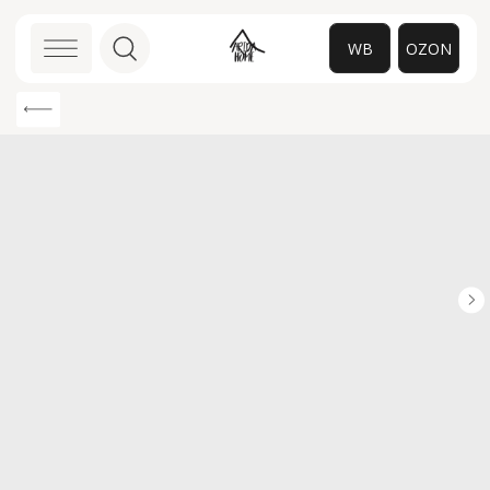
WB
OZON
0