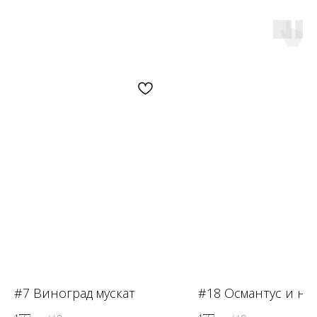
OZON
WB
ЗОЛОТОЕ ЯБЛОКО
LAMODA
#7 Виноград мускат
#18 Османтус и на