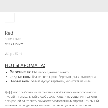
Red
ARIDA HOME
SKU:
АР 100-657
314
р.
/
50 ml
НОТЫ АРОМАТА:
Верхние ноты:
персик, ананас, манго.
Средние ноты:
белые цветы, роза, бергамот, дыня, смородина
Нижние ноты:
белый мускус, карамель, карибская ваниль.
Диффузор с фибровыми палочками - это безопасный экологически
чистый и натуральный способ ароматизации помещения, является
прекрасной альтернативой ароматизированным спреям. Стильный
дизайн этого модного ароматического аксессуара украсит любой