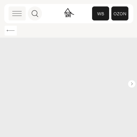
WB
OZON
0