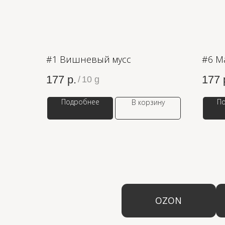
#1 Вишневый мусс
#6 М
177
р.
177
/
10 g
Подробнее
П
В корзину
OZON