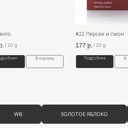
анго
#22 Персик и пион
р.
177
р.
/
10 g
/
10 g
одробнее
Подробнее
В корзину
В
WB
ЗОЛОТОЕ ЯБЛОКО
LAM