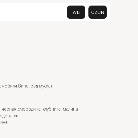
WB
OZON
0
омобиля Виноград мускат
, чёрная смородина, клубника, малина
ердоранж
лине