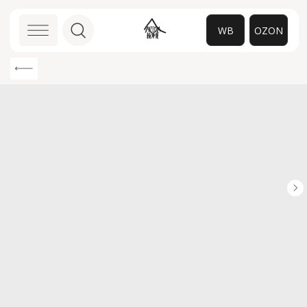
WB
OZON
0