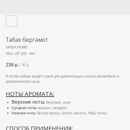
Табак бергамот
ARIDA HOME
SKU:
АР 100 - 461
238
р.
/
30 g
В состав набора входят спрей для ароматизации салона автомобиля и
ароматическое саше.
НОТЫ АРОМАТА:
Верхние ноты:
бергамот, анис
Средние ноты:
жасмин, гвоздика
Нижние ноты:
белый мускус, сантал, ваниль, бобы тонка
СПОСОБ ПРИМЕНЕНИЯ: