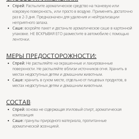
Спрей
: Распылите ароматическое средство на тканевую или
ковровую поверхность, или просто в воздухе. Применять достаточно
раз в 2-3 дня. Предназначен для удаления и нейтрализации
неприятного запаха.
Саше:
вскройте пакет и достаньте ароматическое саше в картонной
упаковке. НЕ ВСКРЫВАЯ ЕГО разместите в автомобиле с помощью
ленточки.
МЕРЫ ПРЕДОСТОРОЖНОСТИ:
Спрей:
Не распыляйте на окрашенные и лакированные
поверхности. Не распыляйте вблизи источников огня. Хранить в
местах недоступных детям и домашним животным.
Саше:
хранить в сухом месте, отдельно от пищевых продуктов, в
местах недоступных детям и домашним животным.
СОСТАВ
:
Спрей:
основа не содержащая этиловый спирт, ароматическая
композиция
Саше:
гранулы природного материала, пропитанные
ароматической эссенцией.