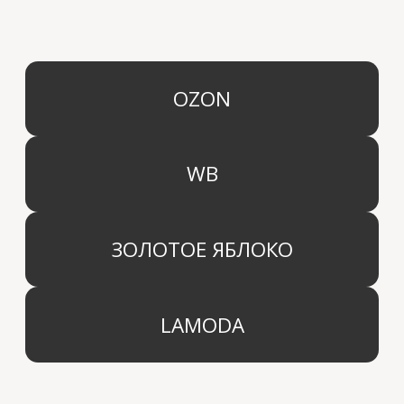
Контакты
Блог
КОМПАНИЯ
г. Москва
Политика конфиденциальности
info@aridahome.ru
Договор оферты
+7 (495) 136 69 40
Охрана труда
© 2024 Арида Хоум. Все права защищены