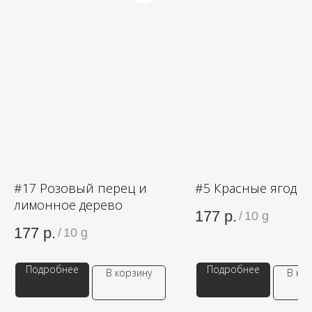
ЗОЛОТОЕ ЯБЛОКО
LAMODA
#17 Розовый перец и
#5 Красные ягоды
лимонное дерево
177
р.
/
10 g
177
р.
КАТЕГОРИИ
МЕНЮ
/
10 g
Ароматы для дома
О компании
Подробнее
Подробнее
Средства для уборки дома
Оптовым партнерам
В корзину
В ко
Ароматизация автомобиля
Производство
Доставка и оплата
Дистрибьютор