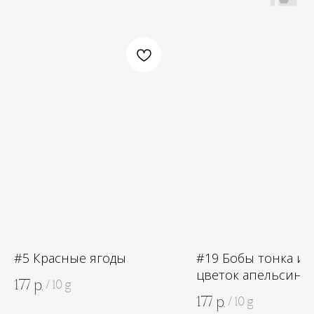
OZON
WB
ЗОЛОТОЕ ЯБЛОКО
LAMODA
#5 Красные ягоды
#19 Бобы тонка и
цветок апельсина
177
р.
/
10 g
177
р.
/
10 g