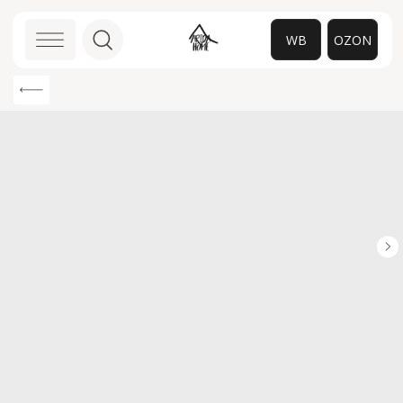
WB
OZON
0