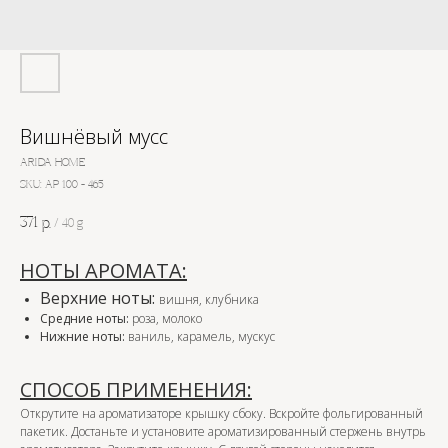
Вишнёвый мусс
ARIDA HOME
SKU:
АР 100 - 465
371
р.
/
40 g
НОТЫ АРОМАТА:
Верхние ноты:
вишня, клубника
Средние ноты:
роза, молоко
Нижние ноты:
ваниль, карамель, мускус
СПОСОБ ПРИМЕНЕНИЯ:
Открутите на ароматизаторе крышку сбоку. Вскройте фольгированный
пакетик. Достаньте и установите ароматизированный стержень внутрь