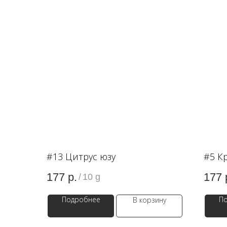
#13 Цитрус юзу
#5 К
177
р.
177
/
10 g
Подробнее
П
В корзину
OZON