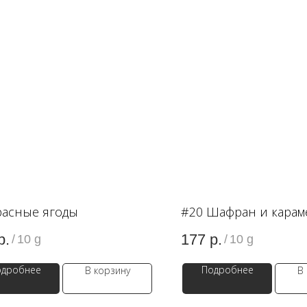
расные ягоды
#20 Шафран и карам
р.
177
р.
/
10 g
/
10 g
одробнее
Подробнее
В корзину
В
WB
ЗОЛОТОЕ ЯБЛОКО
LAM