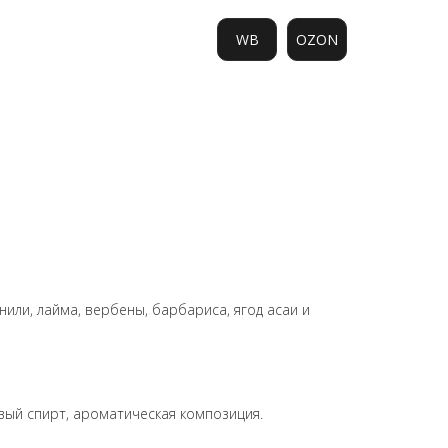
WB
OZON
0
или, лайма, вербены, барбариса, ягод асаи и
ый спирт, ароматическая композиция.