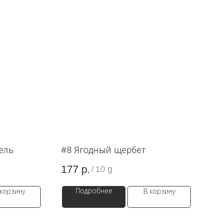
ель
#8 Ягодный щербет
177
р.
/
10 g
Подробнее
 корзину
В корзину
ODA