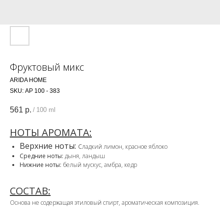
Фруктовый микс
ARIDA HOME
SKU:
АР 100 - 383
561
р.
/
100 ml
НОТЫ АРОМАТА:
Верхние ноты:
с
ладкий лимон, красное яблоко
Средние ноты:
дыня, ландыш
Нижние ноты:
белый мускус, амбра, кедр
СОСТАВ:
Основа не содержащая этиловый спирт, ароматическая композиция.