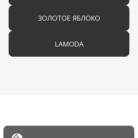
Блог
КОМПАНИЯ
г. Москва
Политика конфиденциальности
info@aridahome.ru
Договор оферты
+7 (495) 136 69 40
Охрана труда
© 2024 Арида Хоум. Все права защищены