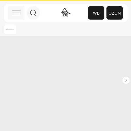
WB
OZON
0