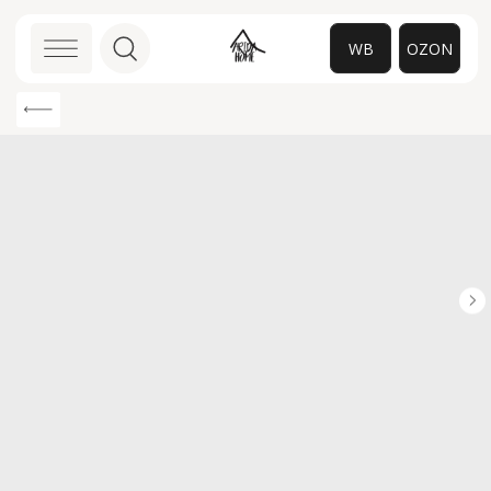
WB
OZON
0