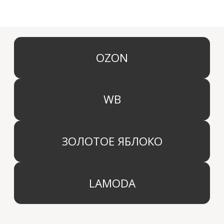
КАТЕГОРИИ
МЕНЮ
Ароматы для дома
О компании
Средства для уборки дома
Оптовым партнерам
Ароматизация автомобиля
Производство
Доставка и оплата
Дистрибьютор
Контакты
Блог
КОМПАНИЯ
г. Москва
Политика конфиденциальности
info@aridahome.ru
Договор оферты
+7 (495) 136 69 40
Охрана труда
© 2024 Арида Хоум. Все права защищены