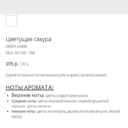
Цветущая сакура
ARIDA HOME
SKU:
АР 100 - 398
105
р.
/
10 g
Одной из важных составляющих уюта в доме считается аромат.
НОТЫ АРОМАТА:
Верхние ноты:
цветы сладкого апельсина
Средние ноты:
цветы японской вишни, сладкий душистый
горошек, цветы малины
Нижние ноты:
цветы гелиотропа, дерево японской вишни, белый
мускус