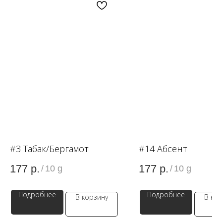
OZON
WB
ЗОЛОТОЕ ЯБЛОКО
LAMODA
#3 Табак/Бергамот
#14 Абсент
177
р.
177
р.
/
10 g
/
10 g
Подробнее
Подробнее
В корзину
В ко