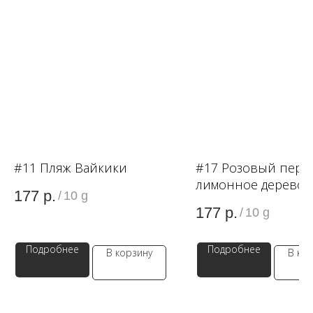
WB
ЗОЛОТОЕ ЯБЛОКО
LAMODA
#11 Пляж Вайкики
#17 Розовый пере
лимонное дерево
177
р.
/
10 g
177
р.
/
10 g
Подробнее
Подробнее
В корзину
В ко
КАТЕГОРИИ
МЕНЮ