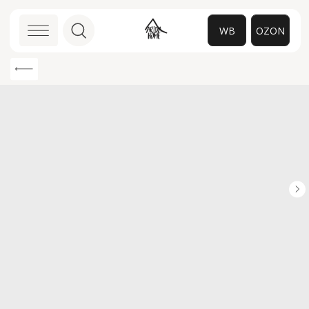
WB
OZON
0