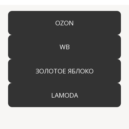
Ароматы для дома
О компании
Средства для уборки дома
Оптовым партнерам
Ароматизация автомобиля
Производство
Доставка и оплата
Дистрибьютор
Контакты
Блог
КОМПАНИЯ
г. Москва
Политика конфиденциальности
info@aridahome.ru
Договор оферты
+7 (495) 136 69 40
Охрана труда
© 2024 Арида Хоум. Все права защищены