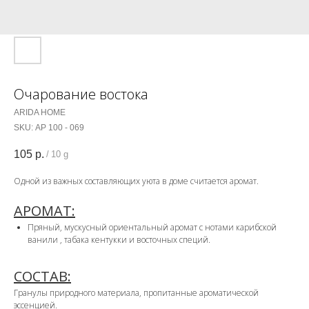
Очарование востока
ARIDA HOME
SKU:
АР 100 - 069
105
р.
/
10 g
Одной из важных составляющих уюта в доме считается аромат.
АРОМАТ:
Пряный, мускусный ориентальный аромат с нотами карибской
ванили , табака кентукки и восточных специй.
СОСТАВ:
Гранулы природного материала, пропитанные ароматической
эссенцией.