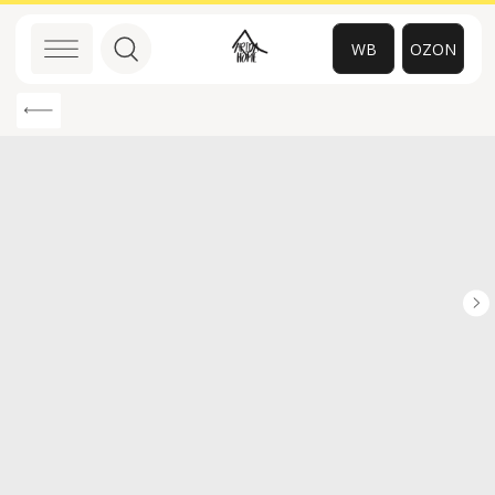
WB
OZON
0