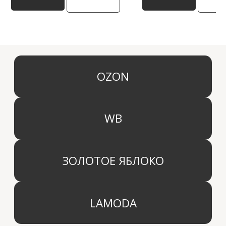
КАТЕГОРИИ
МЕНЮ
Ароматы для дома
О компании
Средства для уборки дома
Оптовым партнерам
Ароматизация автомобиля
Производство
Доставка и оплата
Дистрибьютор
Контакты
Блог
КОМПАНИЯ
г. Москва
Политика конфиденциальности
info@aridahome.ru
Договор оферты
+7 (495) 136 69 40
Охрана труда
© 2024 Арида Хоум. Все права защищены