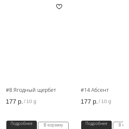
OZON
WB
ЗОЛОТОЕ ЯБЛОКО
LAMODA
#8 Ягодный щербет
#14 Абсент
177
р.
177
р.
/
10 g
/
10 g
Подробнее
Подробнее
В корзину
В ко