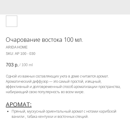
Очарование востока 100 мл.
ARIDA HOME
SKU:
АР 100 - 030
703
р.
/
100 ml
Одной из важных составляющих уюта в доме считается аромат.
Ароматический диффузор — это самый простой, изящный,
эффективный и долговременный способ ароматизации пространства,
набирающий свою популярность во всем мире.
АРОМАТ:
Пряный, мускусный ориентальный аромат с нотами карибской
ванили , табака кентукки и восточных специй.