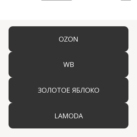
КАТЕГОРИИ
МЕНЮ
Ароматы для дома
О компании
Средства для уборки дома
Оптовым партнерам
Ароматизация автомобиля
Производство
Доставка и оплата
Дистрибьютор
Контакты
Блог
КОМПАНИЯ
г. Москва
Политика конфиденциальности
info@aridahome.ru
Договор оферты
+7 (495) 136 69 40
Охрана труда
© 2024 Арида Хоум. Все права защищены