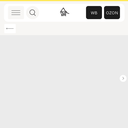
WB
OZON
0