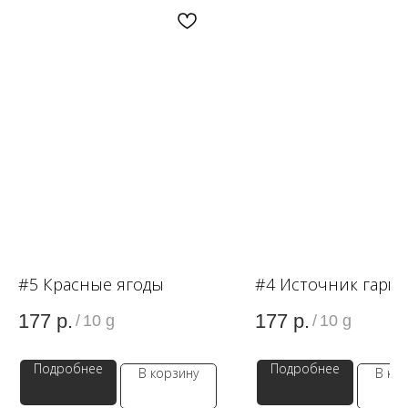
OZON
WB
ЗОЛОТОЕ ЯБЛОКО
LAMODA
#5 Красные ягоды
#4 Источник гарм
177
р.
177
р.
/
10 g
/
10 g
Подробнее
Подробнее
В корзину
В ко