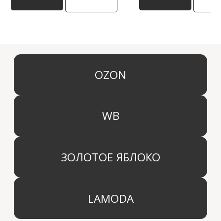
КАТЕГОРИИ
МЕНЮ
Ароматы для дома
О компании
Средства для уборки дома
Оптовым партнерам
Ароматизация автомобиля
Производство
Доставка и оплата
Дистрибьютор
Контакты
Блог
КОМПАНИЯ
г. Москва
Политика конфиденциальности
info@aridahome.ru
Договор оферты
+7 (495) 136 69 40
Охрана труда
© 2024 Арида Хоум. Все права защищены