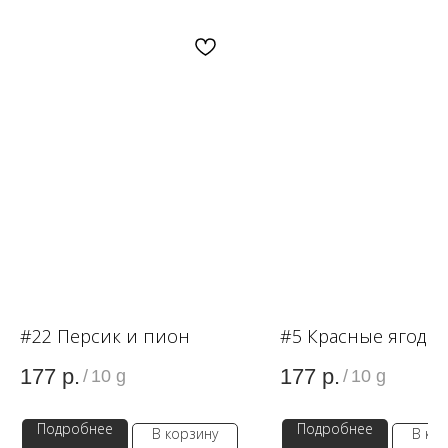
OZON
WB
ЗОЛОТОЕ ЯБЛОКО
LAMODA
#22 Персик и пион
#5 Красные ягоды
177
р.
177
р.
/
10 g
/
10 g
Подробнее
Подробнее
В корзину
В ко