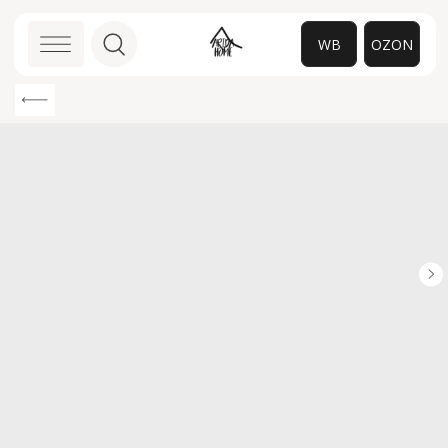
WB
OZON
0