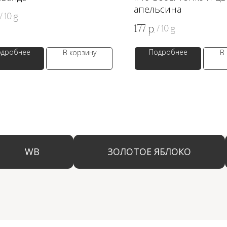
апельсина
/
10 g
177
р.
/
10 g
одробнее
Подробнее
В корзину
В
WB
ЗОЛОТОЕ ЯБЛОКО
LAM