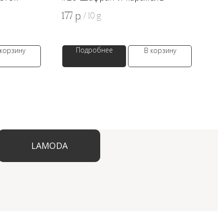
177
р.
/
10 g
Подробнее
 корзину
В корзину
ODA