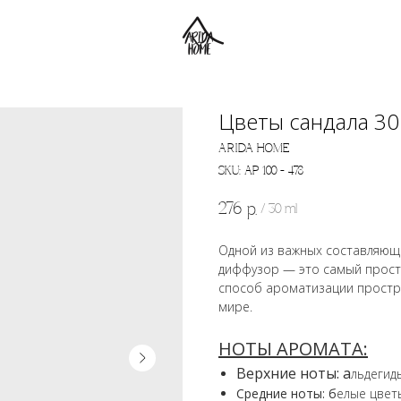
Цветы сандала 30
ARIDA HOME
SKU:
АР 100 - 478
276
р.
/
30 ml
Одной из важных составляющи
диффузор — это самый прост
способ ароматизации простр
мире.
НОТЫ АРОМАТА:
Верхние ноты: а
льдегид
Средние ноты: б
елые цвет