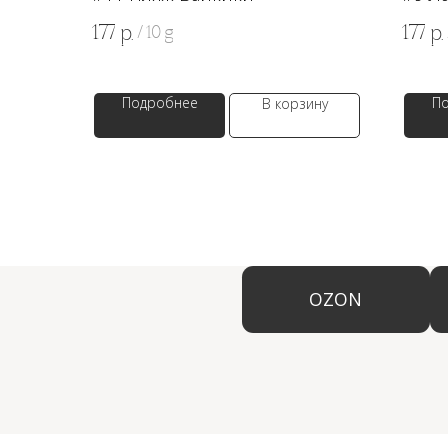
177
177
р.
р.
/
10 g
Подробнее
П
В корзину
OZON