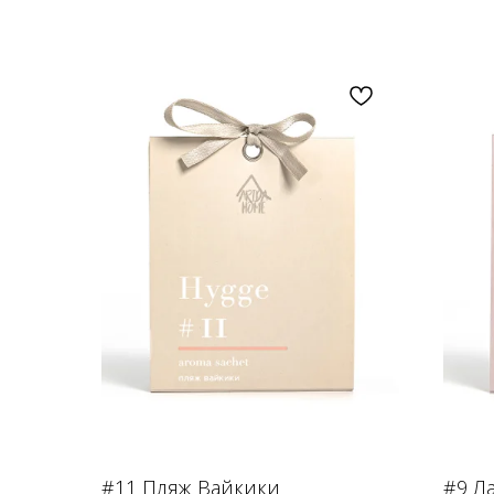
#11 Пляж Вайкики
#9 Л