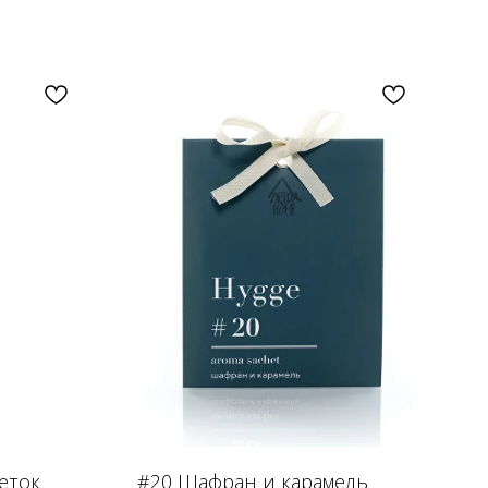
еток
#20 Шафран и карамель