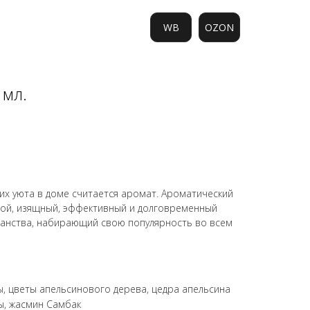
WB
OZON
 мл.
0
х уюта в доме считается аромат. Ароматический
ой, изящный, эффективный и долговременный
анства, набирающий свою популярность во всем
ы, цветы апельсинового дерева, цедра апельсина
ы, жасмин Самбак