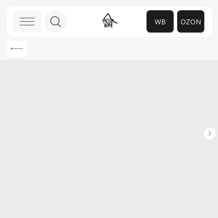
WB
OZON
0