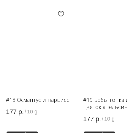
OZON
WB
ЗОЛОТОЕ ЯБЛОКО
LAMODA
#18 Османтус и нарцисс
#19 Бобы тонка и
цветок апельсина
177
р.
/
10 g
177
р.
/
10 g