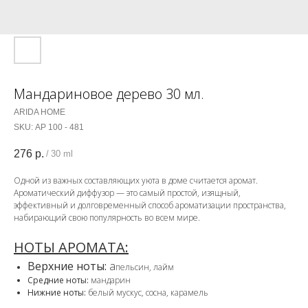
Мандариновое дерево 30 мл.
ARIDA HOME
SKU:
АР 100 - 481
276
р.
/
30 ml
Одной из важных составляющих уюта в доме считается аромат.
Ароматический диффузор — это самый простой, изящный,
эффективный и долговременный способ ароматизации пространства,
набирающий свою популярность во всем мире.
НОТЫ АРОМАТА:
Верхние ноты:
а
пельсин, лайм
Средние ноты:
мандарин
Нижние ноты:
белый мускус, сосна, карамель