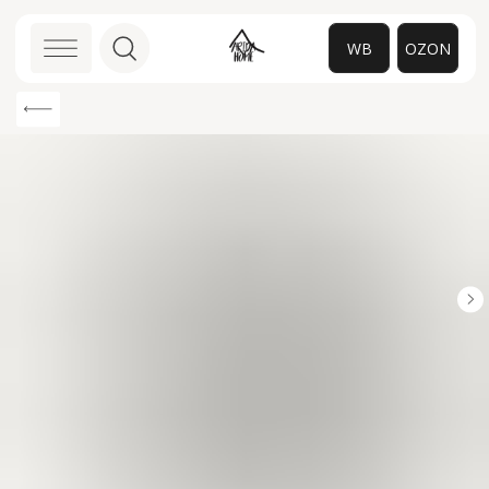
WB
OZON
0