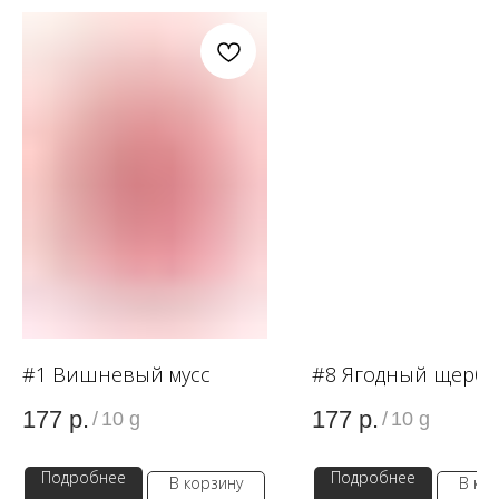
OZON
WB
ЗОЛОТОЕ ЯБЛОКО
LAMODA
#1 Вишневый мусс
#8 Ягодный щербе
177
р.
177
р.
/
10 g
/
10 g
Подробнее
Подробнее
В корзину
В ко