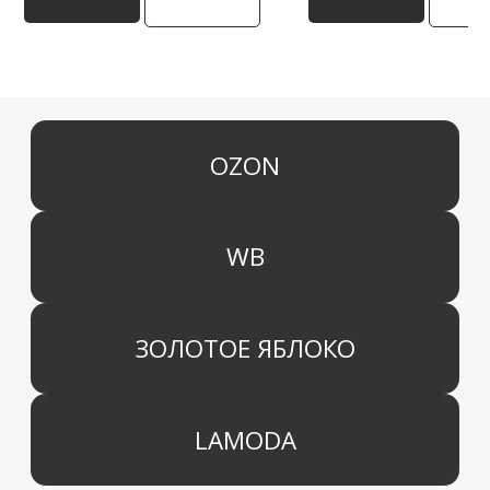
КАТЕГОРИИ
МЕНЮ
Ароматы для дома
О компании
Средства для уборки дома
Оптовым партнерам
Ароматизация автомобиля
Производство
Доставка и оплата
Дистрибьютор
Контакты
Блог
КОМПАНИЯ
г. Москва
Политика конфиденциальности
info@aridahome.ru
Договор оферты
+7 (495) 136 69 40
Охрана труда
© 2024 Арида Хоум. Все права защищены