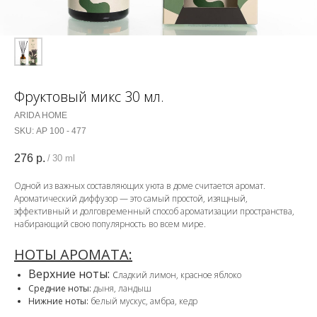
Фруктовый микс 30 мл.
ARIDA HOME
SKU:
АР 100 - 477
276
р.
/
30 ml
Одной из важных составляющих уюта в доме считается аромат.
Ароматический диффузор — это самый простой, изящный,
эффективный и долговременный способ ароматизации пространства,
набирающий свою популярность во всем мире.
НОТЫ АРОМАТА:
Верхние ноты:
с
ладкий лимон, красное яблоко
Средние ноты:
дыня, ландыш
Нижние ноты:
белый мускус, амбра, кедр