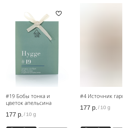
OZON
WB
ЗОЛОТОЕ ЯБЛОКО
LAMODA
#19 Бобы тонка и
#4 Источник гарм
цветок апельсина
177
р.
/
10 g
177
р.
/
10 g