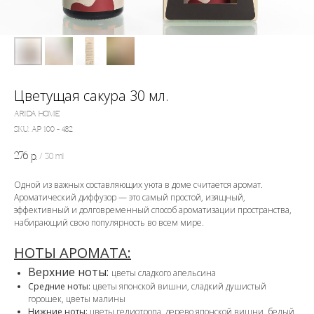
Цветущая сакура 30 мл.
ARIDA HOME
SKU:
АР 100 - 482
276
р.
/
30 ml
Одной из важных составляющих уюта в доме считается аромат.
Ароматический диффузор — это самый простой, изящный,
эффективный и долговременный способ ароматизации пространства,
набирающий свою популярность во всем мире.
НОТЫ АРОМАТА:
Верхние ноты:
цветы сладкого апельсина
Средние ноты:
цветы японской вишни, сладкий душистый
горошек, цветы малины
Нижние ноты:
цветы гелиотропа, дерево японской вишни, белый