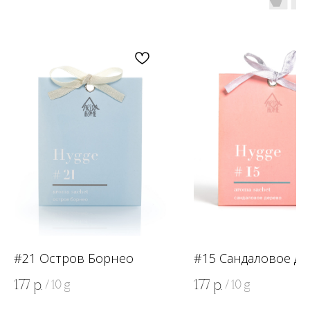
OZON
WB
ЗОЛОТОЕ ЯБЛОКО
LAMODA
#21 Остров Борнео
#15 Сандаловое де
177
177
р.
р.
/
10 g
/
10 g