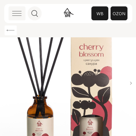
WB
OZON
0